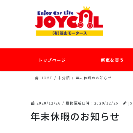
コ
ナ
ン
ビ
テ
ゲ
ン
ー
ツ
シ
へ
ョ
ス
ン
キ
に
ッ
移
トップページ
新車を買う
プ
動
HOME
未分類
年末休暇のお知らせ
2020/12/26
/ 最終更新日時 :
2020/12/26
jo
年末休暇のお知らせ